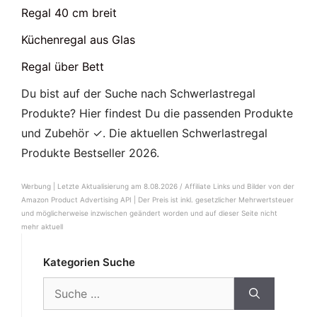
Regal 40 cm breit
Küchenregal aus Glas
Regal über Bett
Du bist auf der Suche nach Schwerlastregal
Produkte? Hier findest Du die passenden Produkte
und Zubehör ✓. Die aktuellen Schwerlastregal
Produkte Bestseller 2026.
Werbung | Letzte Aktualisierung am 8.08.2026 / Affiliate Links und Bilder von der
Amazon Product Advertising API |
Der Preis ist inkl. gesetzlicher Mehrwertsteuer
und möglicherweise inzwischen geändert worden und auf dieser Seite nicht
mehr aktuell
Kategorien Suche
Suche
nach: