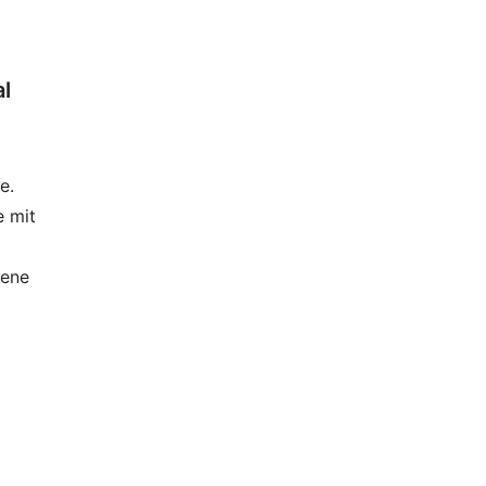
al
e.
e mit
dene