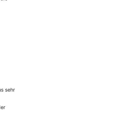
s sehr
der