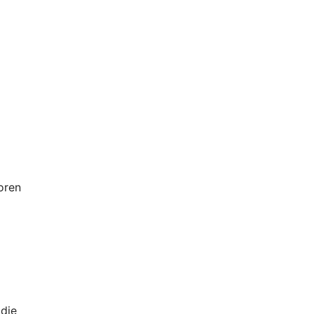
oren
die