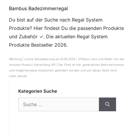
Bambus Badezimmerregal
Du bist auf der Suche nach Regal System
Produkte? Hier findest Du die passenden Produkte
und Zubehör ✓. Die aktuellen Regal System
Produkte Bestseller 2026.
Werbung | Letzte Aktualisierung am 8.08.2026 / Affiliate Links und Bilder von der
Amazon Product Advertising API |
Der Preis ist inkl. gesetzlicher Mehrwertsteuer
und möglicherweise inzwischen geändert worden und auf dieser Seite nicht
mehr aktuell
Kategorien Suche
Suche
nach: