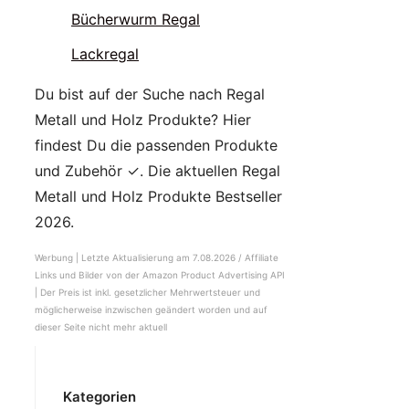
Bücherwurm Regal
Lackregal
Du bist auf der Suche nach Regal
Metall und Holz Produkte? Hier
findest Du die passenden Produkte
und Zubehör ✓. Die aktuellen Regal
Metall und Holz Produkte Bestseller
2026.
Werbung | Letzte Aktualisierung am 7.08.2026 / Affiliate
Links und Bilder von der Amazon Product Advertising API
|
Der Preis ist inkl. gesetzlicher Mehrwertsteuer und
möglicherweise inzwischen geändert worden und auf
dieser Seite nicht mehr aktuell
Kategorien