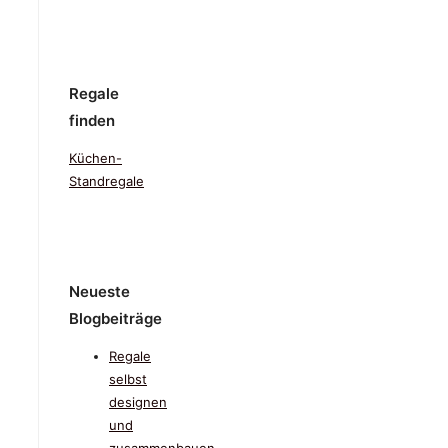
Regale
finden
Küchen-
Standregale
Neueste
Blogbeiträge
Regale
selbst
designen
und